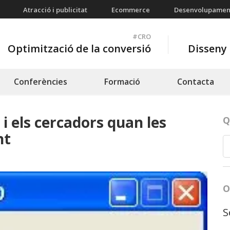
Atracció i publicitat
Ecommerce
Desenvolupamen
#CRO
Optimització de la conversió
Disseny 
Conferències
Formació
Contacta
 i els cercadors quan les
Q
nt
O
S