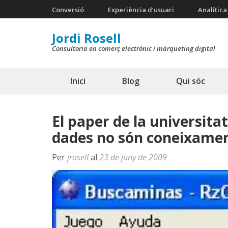
Skip
Conversió
Experiència d’usuari
Analítica
to
Jordi Rosell
content
Consultoria en comerç electrònic i màrqueting digital
(Press
Enter)
Inici
Blog
Qui sóc
El paper de la universitat
dades no són coneixame
Per
jrosell
al
23 de juny de 2009