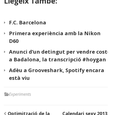
Llegeix També:
F.C. Barcelona
Primera experiència amb la Nikon
D60
Anunci d’un detingut per vendre costo
a Badalona, la transcripció #hoygan
Adèu a Grooveshark, Spotify encara
està viu
Experiments
Navegació
Optimització de la
Calendari sexy 2013