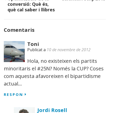
d'entrades
conversió: Què és,
què cal saber i llibres
Comentaris
Toni
Publicat a
10 de novembre de 2012
Hola, no existeixen els partits
minoritaris el #25N? Només la CUP? Coses
com aquesta afavoreixen el bipartidisme
actual…
RESPON
Jordi Rosell