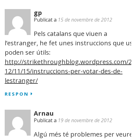
gp
Publicat a
15 de novembre de 2012
Pels catalans que viuen a
l’estranger, he fet unes instruccions que us
poden ser útils:
http://strikethroughblog.wordpress.com/20
12/11/15/instruccions-per-votar-des-de-
lestranger/
RESPON
Arnau
Publicat a
19 de novembre de 2012
Algú més té problemes per veure