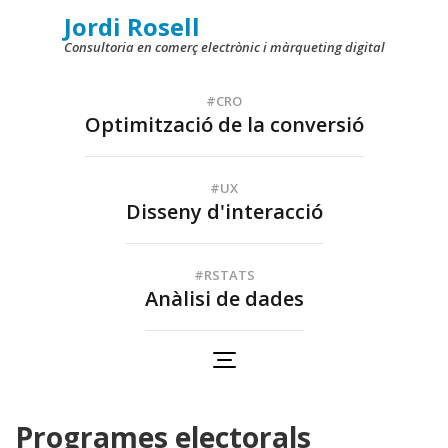
Skip
Jordi Rosell
to
Consultoria en comerç electrònic i màrqueting digital
content
(Press
#CRO
Optimització de la conversió
Enter)
#UX
Disseny d'interacció
#RSTATS
Anàlisi de dades
Programes electorals