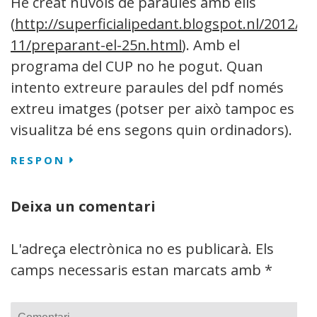
He creat núvols de paraules amb ells
(
http://superficialipedant.blogspot.nl/2012/
11/preparant-el-25n.html
). Amb el
programa del CUP no he pogut. Quan
intento extreure paraules del pdf només
extreu imatges (potser per això tampoc es
visualitza bé ens segons quin ordinadors).
RESPON
Deixa un comentari
L'adreça electrònica no es publicarà.
Els
camps necessaris estan marcats amb
*
Comentari