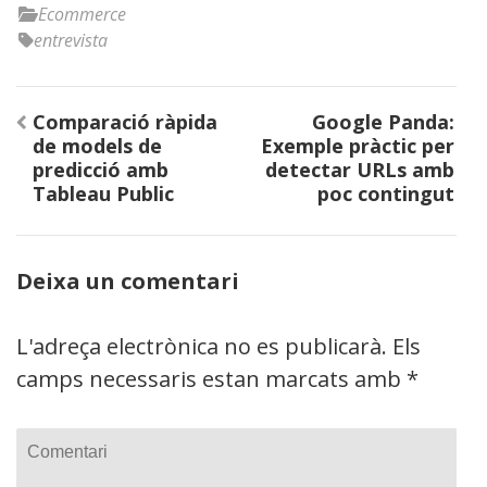
Ecommerce
entrevista
Navegació
Comparació ràpida
Google Panda:
d'entrades
de models de
Exemple pràctic per
predicció amb
detectar URLs amb
Tableau Public
poc contingut
Deixa un comentari
L'adreça electrònica no es publicarà.
Els
camps necessaris estan marcats amb
*
Comentari