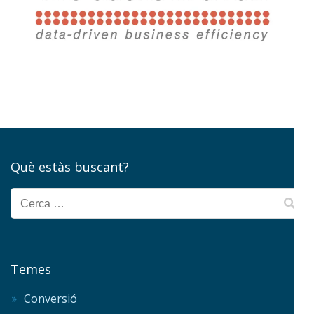
Què estàs buscant?
Cerca:
Temes
Conversió