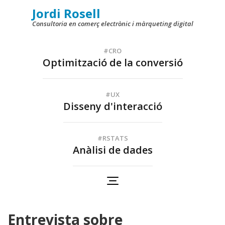
Skip
Jordi Rosell
to
Consultoria en comerç electrònic i màrqueting digital
content
(Press
#CRO
Optimització de la conversió
Enter)
#UX
Disseny d'interacció
#RSTATS
Anàlisi de dades
Entrevista sobre