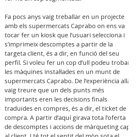
Fa pocs anys vaig treballar en un projecte
amb els supermercats Caprabo on ens va
tocar fer un kiosk que l’usuari selecciona i
s’imprimeix descomptes a partir de la
targeta client, és a dir, en funció del seu
perfil. Si voleu fer un cop d’ull podeu trobar
les màquines instal·lades en un munt de
supermercats Caprabo. De l’experiència allà
vaig treure que un dels punts més
importants eren les decisions finals
traduïdes en compres, és a dir, el ticket de
compra. A partir d’aquí girava tota l’oferta
de descomptes i accions de màrqueting cap
al client. I té tot el sentit del mòn sota el