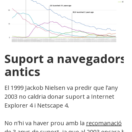
Suport a navegadors
antics
El 1999 Jackob Nielsen va predir que l’any
2003 no caldria donar suport a Internet
Explorer 4 i Netscape 4.
No n’hi va haver prou amb la
recomanació
de 3 anys de suport
, ja que al 2003 encara hi