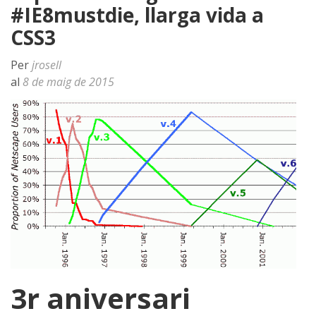
#IE8mustdie, llarga vida a
CSS3
Per
jrosell
al
8 de maig de 2015
3r aniversari