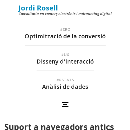
Skip
Jordi Rosell
to
Consultoria en comerç electrònic i màrqueting digital
content
(Press
#CRO
Optimització de la conversió
Enter)
#UX
Disseny d'interacció
#RSTATS
Anàlisi de dades
Suport a navegadors antics