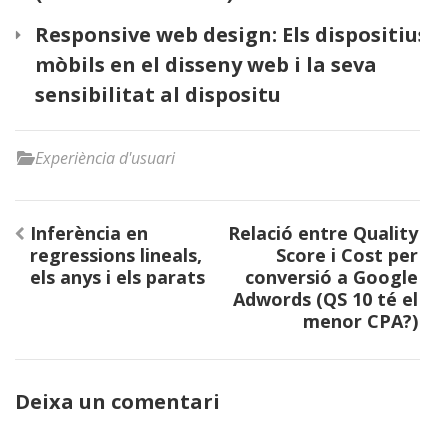
Responsive web design: Els dispositius
mòbils en el disseny web i la seva
sensibilitat al dispositu
Experiència d'usuari
Navegació
Inferència en
Relació entre Quality
d'entrades
regressions lineals,
Score i Cost per
els anys i els parats
conversió a Google
Adwords (QS 10 té el
menor CPA?)
Deixa un comentari