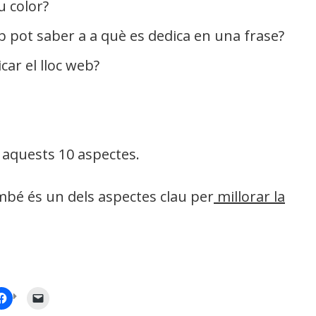
u color?
 pot saber a a què es dedica en una frase?
icar el lloc web?
aquests 10 aspectes.
ambé és un dels aspectes clau per
millorar la