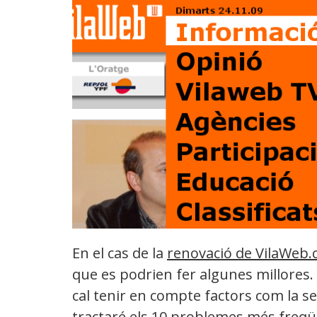
En el cas de la
renovació de VilaWeb.
que es podrien fer algunes millores.
cal tenir en compte factors com la se
tractaré els
10 problemes més freqüen