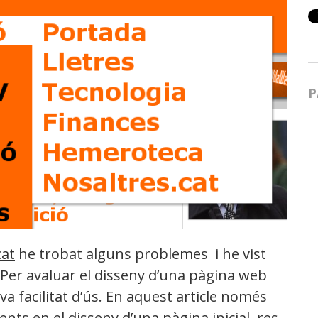
P
cat
he trobat alguns problemes i he vist
 Per avaluar el disseny d’una pàgina web
va facilitat d’ús. En aquest article només
ts en el disseny d’una pàgina inicial
, res