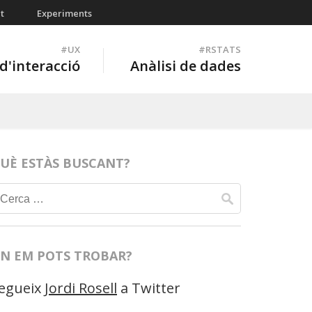
t
Experiments
#UX
#RSTATS
d'interacció
Anàlisi de dades
UÈ ESTÀS BUSCANT?
Cerca:
N EM POTS TROBAR?
egueix
Jordi Rosell
a Twitter