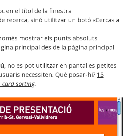
c en el títol de la finestra
 de recerca, sinó utilitzar un botó «Cerca» a
 només mostrar els punts absoluts
àgina principal des de la pàgina principal
nú
, no es pot utilitzar en pantalles petites
 usuaris necessiten. Què posar-hi?
15
n
card sorting
.