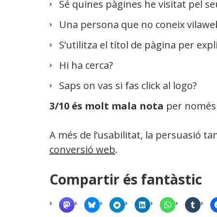
Sé quines pàgines he visitat pel se
Una persona que no coneix vilaweb
S’utilitza el títol de pàgina per expl
Hi ha cerca?
Saps on vas si fas click al logo?
3/10 és molt mala nota
per només 
A més de l’usabilitat, la persuasió t
conversió web
.
Compartir és fantàstic