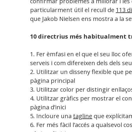
confirmar problemes a millorar i les 
particularment útil el recull de
113 di
que Jakob Nielsen ens mostra a la se
10 directrius més habitualment tr
1. Fer èmfasi en el que el seu lloc of
serveis i com difereixen dels dels se
2. Utilitzar un disseny flexible que p
pàgina principal
3. Utilitzar color per distingir enllaços
4. Utilitzar gràfics per mostrar el c
pàgina d’inici
5. Incloure una
tagline
que explícitam
6. Fer més fàcil l’accés a qualsevol 