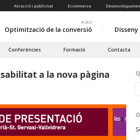
Atracció i publicitat
Ecommerce
Desenvolupamen
#CRO
Optimització de la conversió
Disseny 
Conferències
Formació
Contacta
sabilitat a la nova pàgina
Q
O
S