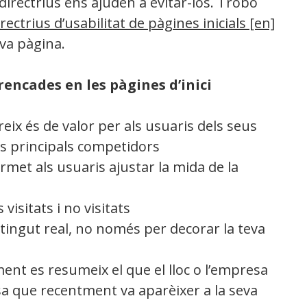
directrius ens ajuden a evitar-los. Trobo
rectrius d’usabilitat de pàgines inicials [en]
va pàgina.
encades en les pàgines d’inici
ereix és de valor per als usuaris dels seus
us principals competidors
ermet als usuaris ajustar la mida de la
 visitats i no visitats
ontingut real, no només per decorar la teva
ent es resumeix el que el lloc o l’empresa
cosa que recentment va aparèixer a la seva