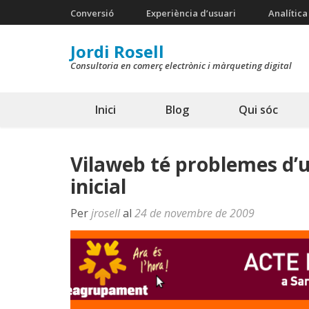
Skip
Conversió
Experiència d’usuari
Analítica
to
Jordi Rosell
content
Consultoria en comerç electrònic i màrqueting digital
(Press
Enter)
Inici
Blog
Qui sóc
Vilaweb té problemes d’u
inicial
Per
jrosell
al
24 de novembre de 2009